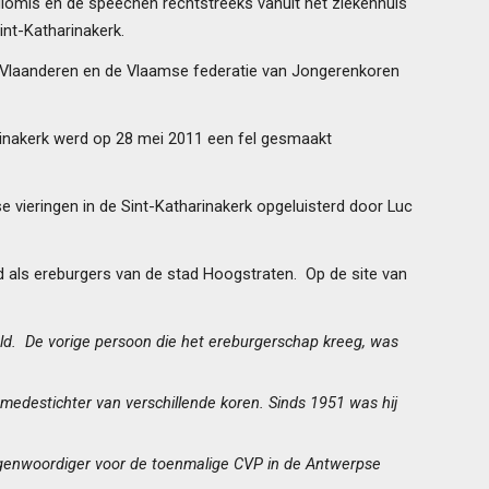
adiomis en de speechen rechtstreeks vanuit het ziekenhuis
Sint-Katharinakerk.
e Vlaanderen en de Vlaamse federatie van Jongerenkoren
harinakerk werd op 28 mei 2011 een fel gesmaakt
 vieringen in de Sint-Katharinakerk opgeluisterd door Luc
d als ereburgers van de stad Hoogstraten. Op de site van
eld. De vorige persoon die het ereburgerschap kreeg, was
 medestichter van verschillende koren. Sinds 1951 was hij
tegenwoordiger voor de toenmalige CVP in de Antwerpse