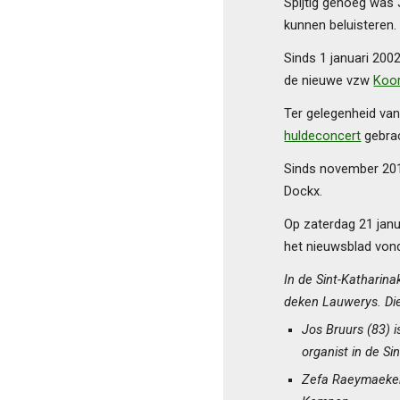
Spijtig genoeg was 
kunnen beluisteren. 
Sinds 1 januari 20
de nieuwe vzw
Koo
Ter gelegenheid van
huldeconcert
gebrac
Sinds november 2011
Dockx.
Op zaterdag 21 janu
het nieuwsblad vond
In de Sint-Katharin
deken Lauwerys. Die
Jos Bruurs (83) 
organist in de Si
Zefa Raeymaekers