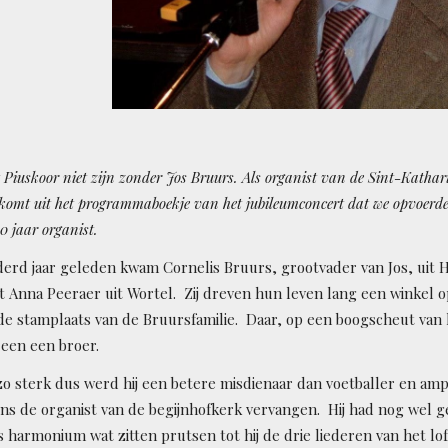
 Piuskoor niet zijn zonder
Jos Bruurs
. Als organist van de Sint-Kathar
komt uit het programmaboekje van het jubileumconcert dat we opvoerd
0 jaar organist.
erd jaar geleden kwam Cornelis Bruurs, grootvader van Jos, uit H
 Anna Peeraer uit Wortel. Zij dreven hun leven lang een winkel op
e stam­plaats van de Bruursfamilie. Daar, op een boogscheut van he
 een een broer.
t zo sterk dus werd hij een betere misdienaar dan voetballer en a
 eens de organist van de begijnhofkerk vervangen. Hij had nog wel
 harmonium wat zitten prutsen tot hij de drie liederen van het lo