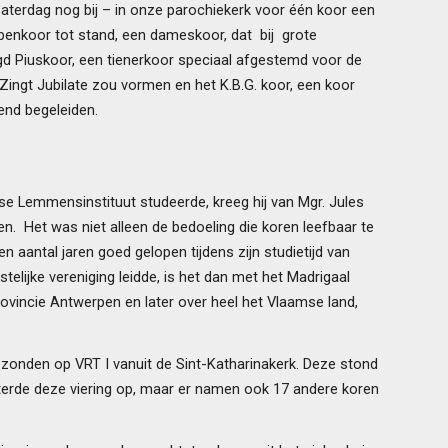
zaterdag nog bij – in onze parochiekerk voor één koor een
enkoor tot stand, een dameskoor, dat bij grote
gd Piuskoor, een tienerkoor speciaal afgestemd voor de
ingt Jubilate zou vormen en het K.B.G. koor, een koor
end begeleiden.
se Lemmensinstituut studeerde, kreeg hij van Mgr. Jules
. Het was niet alleen de bedoeling die koren leefbaar te
aantal jaren goed gelopen tijdens zijn studietijd van
lijke vereniging leidde, is het dan met het Madrigaal
provincie Antwerpen en later over heel het Vlaamse land,
gezonden op VRT I vanuit de Sint-Katharinakerk. Deze stond
uisterde deze viering op, maar er namen ook 17 andere koren