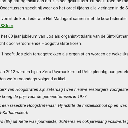
Jos op dat ogenblik aan het ziekbed gekluisterd. Hij heeft toen de r
Ondertussen speelt hij weer op het orgel tijdens alle vieringen in de 
02 vormt de koorfederatie Het Madrigaal samen met de koorfederati
r&Stem
 het 60 jaar jubileum van Jos als organist-titularis van de Sint-Kat
ht door verschillende Hoogstraatste koren.
 heeft Jos zich teruggetrokken als organist en worden de wekelijkse
ari 2012 werden hij en Zefa Raymaekers uit Retie plechtig aangestel
en we 's maandags volgend artikel:
akerk van Hoogstraten zijn zaterdag twee nieuwe ereburgers voorgest
 kreeg de prijs voor de gemeentefusies in 1977.
is een rasechte Hoogstratenaar. Hij richtte de muziekschool op en was
nt-Katharinakerk.
 (89) uit Retie was journaliste, dichteres en ook jarenlang volksver