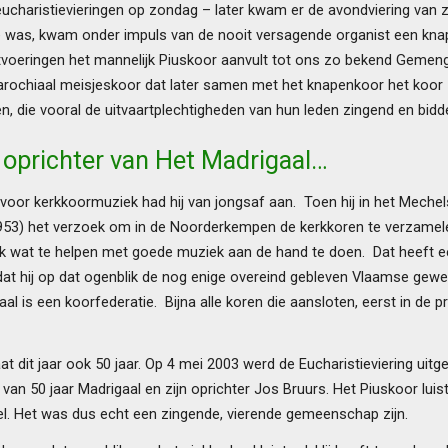
eucharistievieringen op zondag – later kwam er de avondviering van 
 was, kwam onder impuls van de nooit versagende organist een knap
tvoeringen het mannelijk Piuskoor aanvult tot ons zo bekend Gemen
rochiaal meisjeskoor dat later samen met het knapenkoor het koor Z
, die vooral de uitvaartplechtigheden van hun leden zingend en bidd
 oprichter van Het Madrigaal…
 voor kerkkoormuziek had hij van jongsaf aan. Toen hij in het Mechel
53) het verzoek om in de Noorderkempen de kerkkoren te verzamelen
wat te helpen met goede muziek aan de hand te doen. Dat heeft een 
t hij op dat ogenblik de nog enige overeind gebleven Vlaamse geweste
al is een koorfederatie. Bijna alle koren die aansloten, eerst in de 
at dit jaar ook 50 jaar. Op 4 mei 2003 werd de Eucharistieviering uit
en van 50 jaar Madrigaal en zijn oprichter Jos Bruurs. Het Piuskoor l
el. Het was dus echt een zingende, vierende gemeenschap zijn.