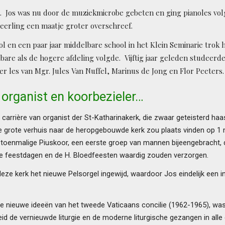
. Jos was nu door de muziekmicrobe gebeten en ging pianoles volg
leerling een maatje groter overschreef.
ool en een paar jaar middelbare school in het Klein Seminarie trok
bare als de hogere afdeling volgde. Vijftig jaar geleden studeerde h
er les van Mgr. Jules Van Nuffel, Marinus de Jong en Flor Peeters.
 organist en koorbezieler…
 carrière van organist der St-Katharinakerk, die zwaar geteisterd haa
 grote verhuis naar de heropgebouwde kerk zou plaats vinden op 1 m
t toenmalige Piuskoor, een eerste groep van mannen bijeengebracht,
te feestdagen en de H. Bloedfeesten waardig zouden verzorgen.
n deze kerk het nieuwe Pelsorgel ingewijd, waardoor Jos eindelijk een 
de nieuwe ideeën van het tweede Vaticaans concilie (1962-1965), w
eid de vernieuwde liturgie en de moderne liturgische gezangen in alle