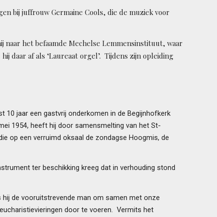
en bij juffrouw Germaine Cools, die de muziek voor
 hij naar het befaamde Mechelse Lemmens­instituut, waar
ij daar af als ‘Laureaat orgel’. Tijdens zijn opleiding
st 10 jaar een gastvrij onderkomen in de Begijn­hofkerk
ei 1954, heeft hij door samensmelting van het St-
 die op een verruimd oksaal de zondagse Hoogmis, de
instrument ter beschikking kreeg dat in verhouding stond
as hij de vooruitstrevende man om samen met onze
 eucharistievieringen door te voeren. Vermits het