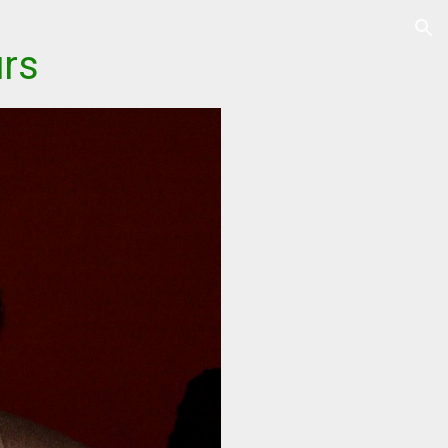
ion
urs