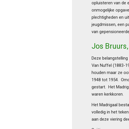
opluisteren van de 
onmogelijke opgave
plechtigheden en ui
jeugdmissen, een pa
van gepensioneerden
Jos Bruurs,
Deze belangstelling
Van Nuffel (1883-19
houden maar ze ook 
1948 tot 1954. Omda
gestart. Het Madriga
waren kerkkoren.
Het Madrigaal besta
volledig in het tek
aan deze viering de