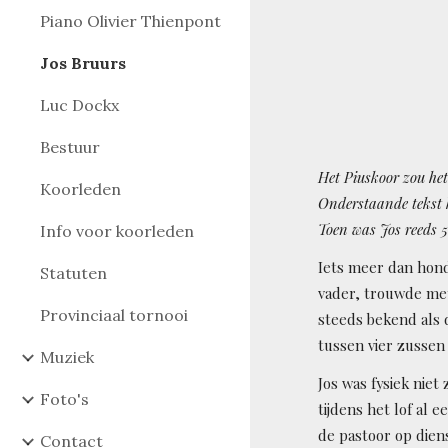
Piano Olivier Thienpont
Jos Bruurs
Luc Dockx
Bestuur
Het Piuskoor zou het
Koorleden
Onderstaande tekst 
Toen was Jos reeds 5
Info voor koorleden
Iets meer dan hond
Statuten
vader, trouwde met
Provinciaal tornooi
steeds bekend als d
tussen vier zussen
Muziek
Jos was fysiek nie
Foto's
tijdens het lof al
de pastoor op diens
Contact