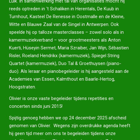
Luik. In samenwerking met tal van organisaties mocht hij
reeds optreden in ‘t Schaliken in Herentals, De Kuub in
Turnhout, Kasteel De Renesse in Oostmalle en de Kleine,
Witte en Blauwe Zaal van de Singel in Antwerpen. Ook
speelde hij op talloze masterclasses – zowel solo als in
kamermuziekverband – voor grootmeesters als Anton
Kuerti, Hüseyin Sermet, Maria Szraiber, Jan Wijn, Sébastien
Risler, Roeland Hendrikx (kamermuziek), Spiegel String
Quartet (kamermuziek), Duo Tal & Groethuysen (piano-
duo). Als leraar en pianobegeleider is hij aangesteld aan de
Academies van Essen, Kalmthout en Baarle-Hertog,
Hoogstraten.
Olivier is onze vaste begeleider tijdens repetities en
concerten sinds juni 2015!
Spijtig genoeg hebben we op 24 december 2025 afscheid
genomen van Olivier. Wegens zijn overdrukke agenda heeft
hij geen tijd meer om ons te begeleiden tijdens onze