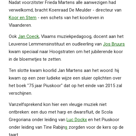
Nadat voorzitster Frieda Martens alle aanwezigen had
verwelkomd, bracht Koenraad De Meulder - directeur van
Koor en Stem
- een schets van het koorleven in
Vlaanderen.
Ook
Jan Coeck
, Vlaams muziekpedagoog, docent aan het
Leuvense Lemmensinstituut en oudleerling van
Jos Bruurs
kwam speciaal naar Hoogstraten om het jubilerende koor
in de bloemetjes te zetten.
Ten slotte kwam koorlid Jan Martens aan het woord: hij
kwam op een zeer ludieke wijze een sluier oplichten over
het boek "75 jaar Piuskoor" dat op het einde van 2015 zal
verschijnen.
Vanzelfsprekend kon hier een vleugje muziek niet
ontbreken: een duo met harp en dwarsfluit, de Scola
Gregoriana onder leiding van
Luc Dockx
en het Piuskoor
onder leiding van Tine Rabijn
s
zorgden voor de kers op de
taart.