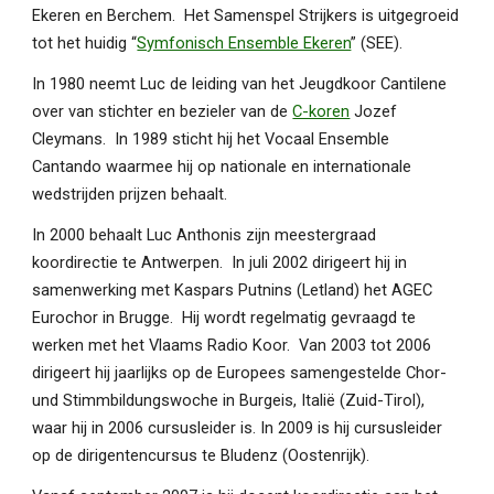
Ekeren en Berchem. Het Samenspel Strijkers is uitgegroeid
tot het huidig “
Symfonisch Ensemble Ekeren
” (SEE).
In 1980 neemt Luc de leiding van het Jeugdkoor Cantilene
over van stichter en bezieler van de
C-koren
Jozef
Cleymans. In 1989 sticht hij het Vocaal Ensemble
Cantando waarmee hij op nationale en inter­nationale
wedstrijden prijzen behaalt.
In 2000 behaalt Luc Anthonis zijn meestergraad
koordirectie te Antwerpen. In juli 2002 dirigeert hij in
samenwerking met Kaspars Putnins (Letland) het AGEC
Eurochor in Brugge. Hij wordt regelmatig gevraagd te
werken met het Vlaams Radio Koor. Van 2003 tot 2006
dirigeert hij jaarlijks op de Europees samengestelde Chor-
und Stimmbildungswoche in Burgeis, Italië (Zuid-Tirol),
waar hij in 2006 cursusleider is. In 2009 is hij cursusleider
op de dirigentencursus te Bludenz (Oostenrijk).