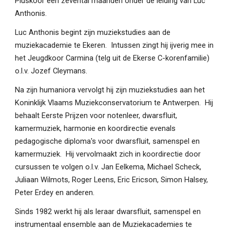
Piuskoor een zevental maanden onder de leiding van Luc
Anthonis.
Luc Anthonis begint zijn muziek­studies aan de
muziekacademie te Ekeren. Intussen zingt hij ijverig mee in
het Jeugdkoor Carmina (telg uit de Ekerse C-korenfamilie)
o.l.v. Jozef Cleymans.
Na zijn humaniora vervolgt hij zijn muziekstudies aan het
Koninklijk Vlaams Muziekconservatorium te Antwerpen. Hij
behaalt Eerste Prijzen voor notenleer, dwarsfluit,
kamermuziek, harmonie en koordirectie evenals
pedagogische diploma's voor dwarsfluit, samenspel en
kamermuziek. Hij vervolmaakt zich in koordirectie door
cursussen te volgen o.l.v. Jan Eelkema, Michael Scheck,
Juliaan Wilmots, Roger Leens, Eric Ericson, Simon Halsey,
Peter Erdey en anderen.
Sinds 1982 werkt hij als leraar dwarsfluit, samenspel en
instrumentaal ensemble aan de Muziekacademies te